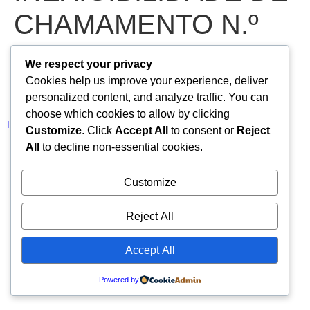
CHAMAMENTO N.º
2025.08.14.01-IC –
We respect your privacy
Cookies help us improve your experience, deliver
21/08/2025
personalized content, and analyze traffic. You can
choose which cookies to allow by clicking
INEXIGIBILIDADE DE CHAMAMENTO N.º 2025.08.14.01-IC
Baixar
Customize
. Click
Accept All
to consent or
Reject
All
to decline non-essential cookies.
Todos os direitos reservados
Customize
Reject All
Accept All
Powered by