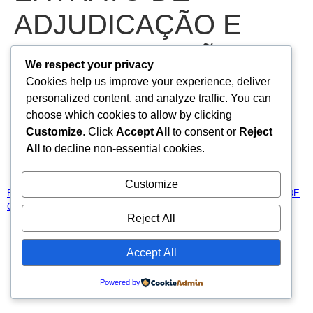
ADJUDICAÇÃO E
HOMOLOGAÇÃO –
We respect your privacy
Cookies help us improve your experience, deliver
SECRETARIA DE
personalized content, and analyze traffic. You can
choose which cookies to allow by clicking
CULTURA E
Customize
. Click
Accept All
to consent or
Reject
All
to decline non-essential cookies.
TURISMO 05/01/2025
Customize
EXTRATO DE ADJUDICAÇÃO E HOMOLOGAÇÃO – SECRETARIA DE
CULTURA E TURISMO 05-01-2026
Baixar
Reject All
Todos os direitos reservados
Accept All
Powered by