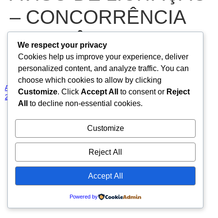
– CONCORRÊNCIA
ELETRÔNICA N.º
We respect your privacy
Cookies help us improve your experience, deliver
2025093001CE3
personalized content, and analyze traffic. You can
choose which cookies to allow by clicking
AVISO DE LICITAÇÃO – CONCORRÊNCIA ELETRÔNICA N.º
Customize
. Click
Accept All
to consent or
Reject
2025093001CE3
Baixar
All
to decline non-essential cookies.
Todos os direitos reservados
Customize
Reject All
Accept All
Powered by