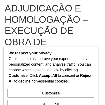
ADJUDICAÇÃO E
HOMOLOGAÇÃO –
EXECUÇÃO DE
OBRA DE
PAVIMENTAÇÃO
We respect your privacy
Cookies help us improve your experience, deliver
ASFÁLTICA NAS
personalized content, and analyze traffic. You can
choose which cookies to allow by clicking
DIVERSAS RUAS NO
Customize
. Click
Accept All
to consent or
Reject
All
to decline non-essential cookies.
MUNICÍPIO DE NOVA
Customize
OLINDA/CE –
Reject All