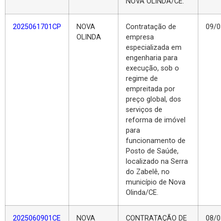
NOVA OLINDA/CE.
2025061701CP
NOVA
Contratação de
09/0
OLINDA
empresa
especializada em
engenharia para
execução, sob o
regime de
empreitada por
preço global, dos
serviços de
reforma de imóvel
para
funcionamento de
Posto de Saúde,
localizado na Serra
do Zabelê, no
município de Nova
Olinda/CE.
2025060901CE
NOVA
CONTRATAÇÃO DE
08/0