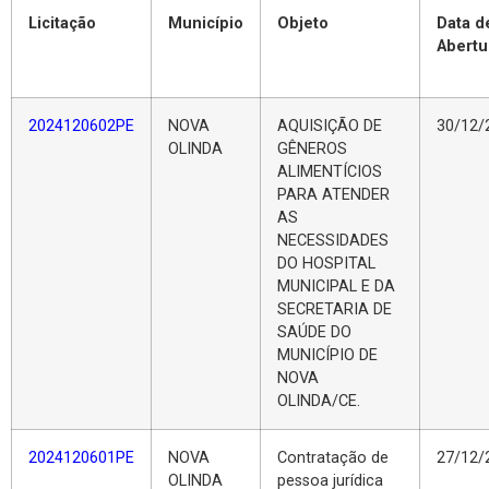
Licitação
Município
Objeto
Data d
Abertu
2024120602PE
NOVA
AQUISIÇÃO DE
30/12/
OLINDA
GÊNEROS
ALIMENTÍCIOS
PARA ATENDER
AS
NECESSIDADES
DO HOSPITAL
MUNICIPAL E DA
SECRETARIA DE
SAÚDE DO
MUNICÍPIO DE
NOVA
OLINDA/CE.
2024120601PE
NOVA
Contratação de
27/12/
OLINDA
pessoa jurídica